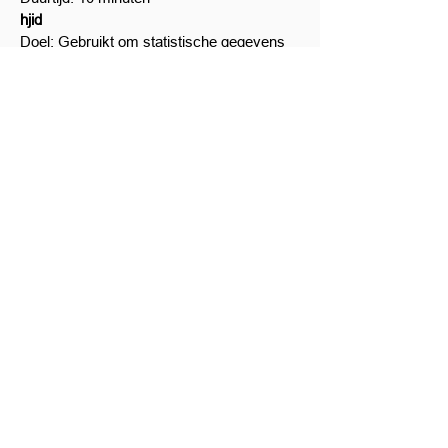
hjid
Doel: Gebruikt om statistische gegevens
te genereren via een specifieke ID over
hoe de bezoeker de website gebruikt
Duurtijd: 1 jaar
utma
Doel: Gebruikt om statistische gegevens
te genereren wanneer een bezoeker zijn
eerste en zijn laatste bezoek plaatsvond
Duurtijd: 2 jaar
utmz
Doel: Gebruikt om de bron of campagne
aan te geven hoe de gebruiker de site heeft
bereikt
Duurtijd: 6 maanden
Beheer van cookies