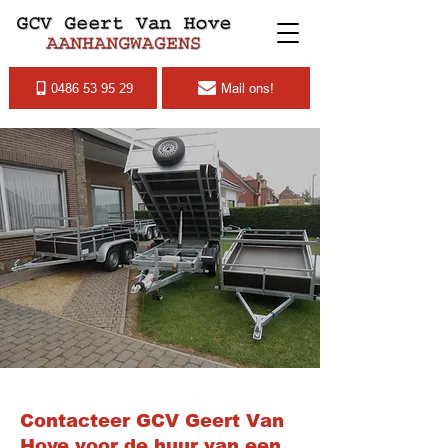
0486 53 95 29
Mail ons!
Contacteer GCV Geert Van
Hove voor de huur van een